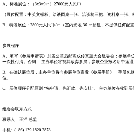
A、标准展位：（3x3=9㎡）27000元人民币
（展位配置：中英文楣板、洽谈圆桌一张、洽谈椅三把、资料桌一张、椅子
B、特装展位：2800元人民币/㎡（室内光地 36 ㎡起租，不提供任
参展程序
A、填写《参展申请表》加盖公章后邮寄或传真至大会组委会；参展单位需
一次性付清。否则， 主办单位将视其放弃参展，参展企业报名后中途
B、在确认展位后，主办单位将向参展单位寄发《参展手册》；手册包
位。
C、展位顺序分配原则 “先申请、先汇款、先安排”。 主办单位在收到
组委会联系方式
联系人：王洋 总监
手机: (+86) 139 1820 2878