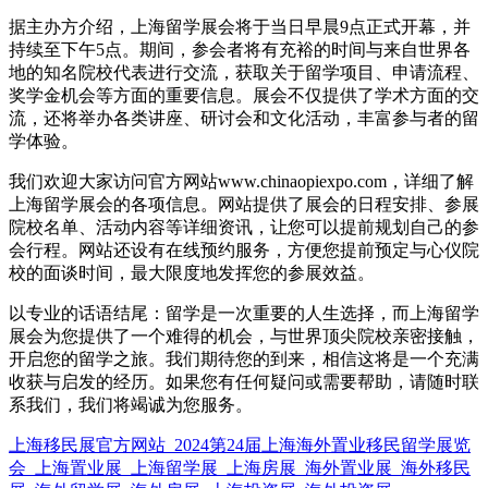
据主办方介绍，上海留学展会将于当日早晨9点正式开幕，并
持续至下午5点。期间，参会者将有充裕的时间与来自世界各
地的知名院校代表进行交流，获取关于留学项目、申请流程、
奖学金机会等方面的重要信息。展会不仅提供了学术方面的交
流，还将举办各类讲座、研讨会和文化活动，丰富参与者的留
学体验。
我们欢迎大家访问官方网站www.chinaopiexpo.com，详细了解
上海留学展会的各项信息。网站提供了展会的日程安排、参展
院校名单、活动内容等详细资讯，让您可以提前规划自己的参
会行程。网站还设有在线预约服务，方便您提前预定与心仪院
校的面谈时间，最大限度地发挥您的参展效益。
以专业的话语结尾：留学是一次重要的人生选择，而上海留学
展会为您提供了一个难得的机会，与世界顶尖院校亲密接触，
开启您的留学之旅。我们期待您的到来，相信这将是一个充满
收获与启发的经历。如果您有任何疑问或需要帮助，请随时联
系我们，我们将竭诚为您服务。
上海移民展官方网站_2024第24届上海海外置业移民留学展览
会_上海置业展_上海留学展_上海房展_海外置业展_海外移民